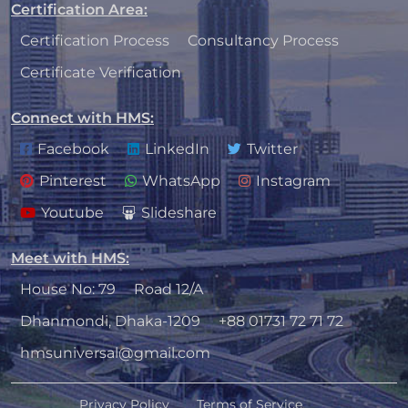
Certification Area
:
Certification Process
Consultancy Process
Certificate Verification
Connect with HMS
:
Facebook
LinkedIn
Twitter
Pinterest
WhatsApp
Instagram
Youtube
Slideshare
Meet with HMS
:
House No: 79
Road 12/A
Dhanmondi, Dhaka-1209
+88 01731 72 71 72
hmsuniversal@gmail.com
Privacy Policy
Terms of Service