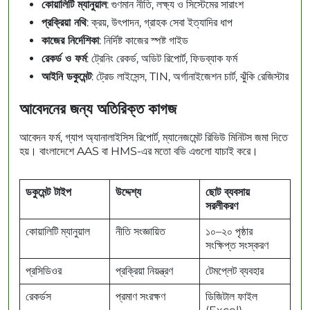
কোয়ালিটি ম্যানুয়াল
: গুণমান নীতি, লক্ষ্য ও সিস্টেমের সারাংশ
প্রক্রিয়া নথি
: ক্রয়, উৎপাদন, গ্রাহক সেবা ইত্যাদির ধাপ
কাজের নির্দেশিকা
: নির্দিষ্ট কাজের স্পষ্ট গাইড
রেকর্ড ও ফর্ম
: ট্রেনিং রেকর্ড, অডিট রিপোর্ট, ফিডব্যাক ফর্ম
আইনি ডকুমেন্ট
: ট্রেড লাইসেন্স, TIN, অর্গানাইজেশন চার্ট, ঝুঁকি রেজিস্টার
আবেদনের জন্য অতিরিক্ত কাগজ
আবেদন ফর্ম, গ্যাপ অ্যানালাইসিস রিপোর্ট, ম্যানেজমেন্ট রিভিউ মিনিটস জমা দিতে
হয়। বাংলাদেশে AAS বা HMS-এর মতো বডি এগুলো যাচাই করে।
ডকুমেন্ট টাইপ
উদ্দেশ্য
ছোট ব্যবসায়
সরলীকরণ
কোয়ালিটি ম্যানুয়াল
নীতি সংজ্ঞায়িত
১০–২০ পৃষ্ঠার
সংক্ষিপ্ত সংস্করণ
প্রসিডিওর
প্রক্রিয়া নিয়ন্ত্রণ
টেমপ্লেট ব্যবহার
রেকর্ডস
প্রমাণ সংরক্ষণ
ডিজিটাল ফাইল