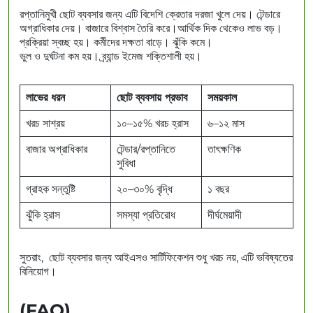
রপ্তানিমুখী ছোট ব্যবসার জন্য এটি বিদেশি ক্রেতার দরজা খুলে দেয়। টেন্ডারে
অগ্রাধিকার দেয়। বাজারে বিশ্বাস তৈরি করে।আর্থিক দিক থেকেও লাভ বড়।
প্রক্রিয়া স্বচ্ছ হয়। কর্মীদের দক্ষতা বাড়ে। ঝুঁকি কমে।
ভুল ও দুর্ঘটনা কম হয়। ব্র্যান্ড ইমেজ শক্তিশালী হয়।
লাভের ধরন
ছোট ব্যবসায় প্রভাব
সময়কাল
খরচ সাশ্রয়
১০–১৫% খরচ হ্রাস
৬–১২ মাস
বাজার অগ্রাধিকার
টেন্ডার/রপ্তানিতে
তাৎক্ষণিক
সুবিধা
গ্রাহক সন্তুষ্টি
২০–৩০% বৃদ্ধি
১ বছর
ঝুঁকি হ্রাস
সমস্যা প্রতিরোধ
দীর্ঘমেয়াদী
সুতরাং, ছোট ব্যবসার জন্য আইএসও সার্টিফিকেশন শুধু খরচ নয়, এটি ভবিষ্যতের
বিনিয়োগ।
(FAQ)