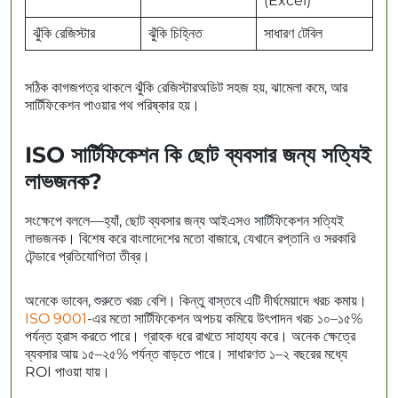
(Excel)
ঝুঁকি রেজিস্টার
ঝুঁকি চিহ্নিত
সাধারণ টেবিল
সঠিক কাগজপত্র থাকলে ঝুঁকি রেজিস্টারঅডিট সহজ হয়, ঝামেলা কমে, আর
সার্টিফিকেশন পাওয়ার পথ পরিষ্কার হয়।
ISO সার্টিফিকেশন কি ছোট ব্যবসার জন্য সত্যিই
লাভজনক?
সংক্ষেপে বললে—হ্যাঁ, ছোট ব্যবসার জন্য আইএসও সার্টিফিকেশন সত্যিই
লাভজনক। বিশেষ করে বাংলাদেশের মতো বাজারে, যেখানে রপ্তানি ও সরকারি
টেন্ডারে প্রতিযোগিতা তীব্র।
অনেকে ভাবেন, শুরুতে খরচ বেশি। কিন্তু বাস্তবে এটি দীর্ঘমেয়াদে খরচ কমায়।
ISO 9001
-এর মতো সার্টিফিকেশন অপচয় কমিয়ে উৎপাদন খরচ ১০–১৫%
পর্যন্ত হ্রাস করতে পারে। গ্রাহক ধরে রাখতে সাহায্য করে। অনেক ক্ষেত্রে
ব্যবসার আয় ১৫–২৫% পর্যন্ত বাড়তে পারে। সাধারণত ১–২ বছরের মধ্যে
ROI পাওয়া যায়।