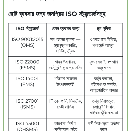
ছোট ব্যবসার জন্য জনপ্রিয় ISO স্ট্যান্ডার্ডসমূহ
ISO স্ট্যান্ডার্ড
কোন ব্যবসার জন্য
মূল সুবিধা
ISO 9001:2015
সব ধরনের ব্যবসা —
গুণগত মান নিশ্চিত,
(QMS)
ম্যানুফ্যাকচারিং,
ক্লায়েন্ট আস্থা
সার্ভিস, ট্রেড
ISO 22000
খাদ্য উৎপাদন,
ফুড সেফটি, রপ্তানি
(FSMS)
রেস্টুরেন্ট, ফুড প্রসেসিং
অনুমোদন
ISO 14001
পরিবেশ-সচেতন
বর্জ্য কমানো,
(EMS)
উৎপাদনকারী
পরিবেশগত সম্মতি,
আন্তর্জাতিক বাজার
ISO 27001
IT কোম্পানি, ফিনটেক,
তথ্য নিরাপত্তা,
(ISMS)
ডেটা সার্ভিস
ক্লায়েন্ট বিশ্বাস,
সাইবার ঝুঁকি কমানো
ISO 45001
কারখানা, নির্মাণ,
কর্মী নিরাপত্তা, দুর্ঘটনা
(OHSMS)
কেমিক্যাল সেক্টর
হ্রাস